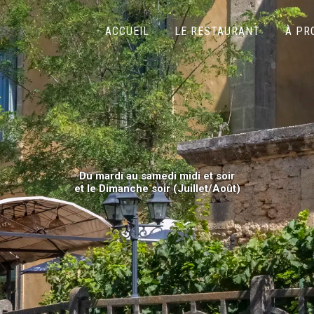
ACCUEIL
LE RESTAURANT
À PR
Du mardi au samedi midi et soir
et le Dimanche soir (Juillet/Août)